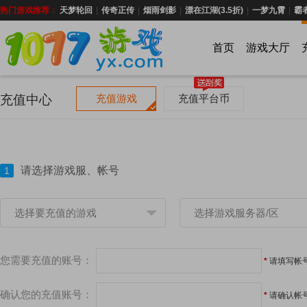
热门游戏推荐：
天梦轮回
|
传奇正传
|
烟雨剑影
|
漂在江湖(3.5折)
|
一梦九霄
|
霸
首页
游戏大厅
充值中心
充值游戏
充值平台币
请选择游戏服、帐号
1
选择要充值的游戏
选择游戏服务器/区
您需要充值的账号：
*
请填写帐
确认您的充值账号：
*
请确认帐