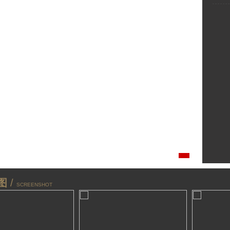
图
/
SCREENSHOT