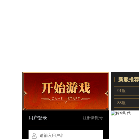
新服推
91服
88服
用户登录
注册新账号