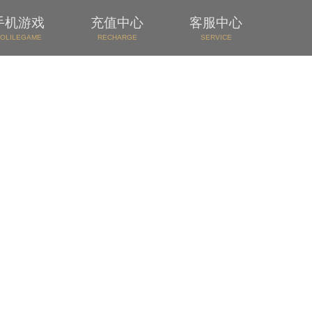
手机游戏
充值中心
客服中心
OLILEGAME
RECHARGE
SERVICE