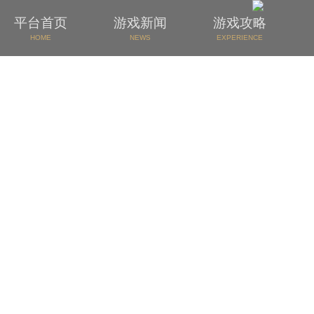
平台首页
游戏新闻
游戏攻略
HOME
NEWS
EXPERIENCE