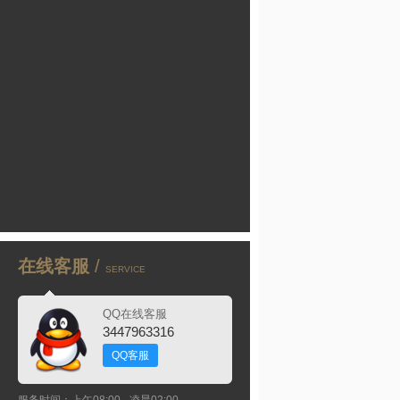
在线客服
/
SERVICE
QQ在线客服
3447963316
QQ客服